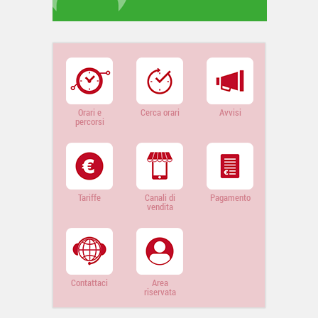
Orari e
Cerca orari
Avvisi
percorsi
Tariffe
Canali di
Pagamento
vendita
Contattaci
Area
riservata