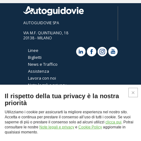
AUTOGUIDOVIE SPA
VIA M.F. QUINTILIANO, 18
20138 - MILANO
Linee
Biglietti
News e Traffico
Assistenza
Lavora con noi
Note legali e privacy
Cookies
Il rispetto della tua privacy è la nostra
priorità
Utilizziamo i cookie per assicurarti la migliore esperienza nel nostro sito.
Accetta e continua per prestare il consenso all’uso di tutti i cookie. Se vuoi
saperne di più o prestare il consenso solo ad alcuni utilizzi
clicca qui
. Potrai
consultare le nostre
Note legali e privacy
e
Cookie Policy
aggiornate in
qualsiasi momento.